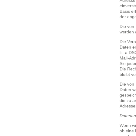
Adresse
einverst
Basis er
der ange
Die von
werden a
Die Vera
Daten er
lit. a D
Mail-Ad
Sie jede
Die Rech
bleibt v
Die von 
Daten we
gespeich
die zu a
Adressen
Datenan
Wenn wir
ob eine 