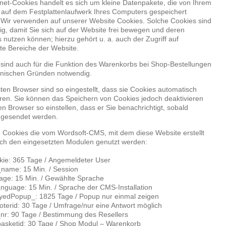
rnet-Cookies handelt es sich um kleine Datenpakete, die von Ihrem
auf dem Festplattenlaufwerk Ihres Computers gespeichert
Wir verwenden auf unserer Website Cookies. Solche Cookies sind
g, damit Sie sich auf der Website frei bewegen und deren
 nutzen können; hierzu gehört u. a. auch der Zugriff auf
te Bereiche der Website.
sind auch für die Funktion des Warenkorbs bei Shop-Bestellungen
hnischen Gründen notwendig.
ten Browser sind so eingestellt, dass sie Cookies automatisch
ren. Sie können das Speichern von Cookies jedoch deaktivieren
en Browser so einstellen, dass er Sie benachrichtigt, sobald
 gesendet werden.
 Cookies die vom Wordsoft-CMS, mit dem diese Website erstellt
nach den eingesetzten Modulen genutzt werden:
kie: 365 Tage / Angemeldeter User
name: 15 Min. / Session
age: 15 Min. / Gewählte Sprache
language: 15 Min. / Sprache der CMS-Installation
yedPopup_: 1825 Tage / Popup nur einmal zeigen
oterid: 30 Tage / Umfrage/nur eine Antwort möglich
_nr: 90 Tage / Bestimmung des Resellers
asketid: 30 Tage / Shop Modul – Warenkorb