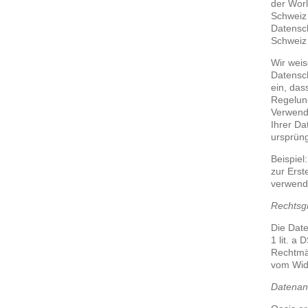
der Worl
Schweiz
Datensch
Schweiz 
Wir weis
Datensch
ein, das
Regelung
Verwend
Ihrer Da
ursprüng
Beispiel
zur Erst
verwend
Rechtsg
Die Date
1 lit. a
Rechtmäß
vom Wide
Datenan