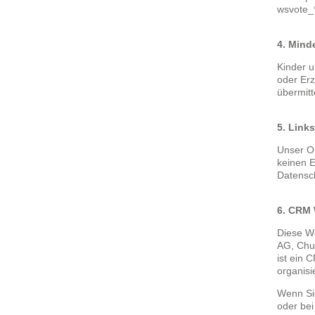
wsvote_*
4. Mind
Kinder u
oder Er
übermitt
5. Link
Unser On
keinen E
Datensc
6. CRM 
Diese We
AG, Chur
ist ein
organisi
Wenn Si
oder bei