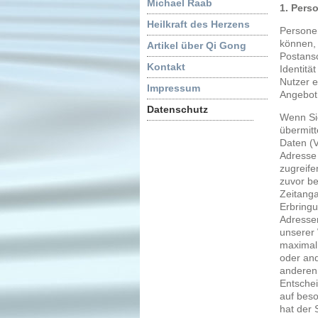
Michael Raab
1. Pers
Heilkraft des Herzens
Persone
können, 
Artikel über Qi Gong
Postansc
Kontakt
Identitä
Nutzer e
Impressum
Angebot 
Datenschutz
Wenn Si
übermitt
Daten (V
Adresse 
zugreife
zuvor be
Zeitanga
Erbringu
Adressen
unserer 
maximal 
oder and
anderen 
Entschei
auf beso
hat der