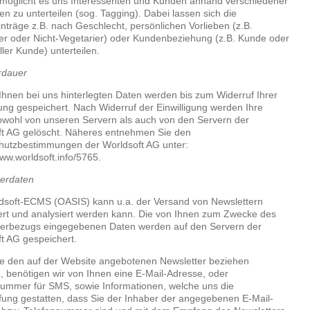
möglicht es uns Interessenten und Kunden anhand verschiedener
en zu unterteilen (sog. Tagging). Dabei lassen sich die
nträge z.B. nach Geschlecht, persönlichen Vorlieben (z.B.
er oder Nicht-Vegetarier) oder Kundenbeziehung (z.B. Kunde oder
ller Kunde) unterteilen.
rdauer
Ihnen bei uns hinterlegten Daten werden bis zum Widerruf Ihrer
gung gespeichert. Nach Widerruf der Einwilligung werden Ihre
wohl von unseren Servern als auch von den Servern der
ft AG gelöscht. Näheres entnehmen Sie den
hutzbestimmungen der Worldsoft AG unter:
www.worldsoft.info/5765.
terdaten
dsoft-ECMS (OASIS) kann u.a. der Versand von Newslettern
ert und analysiert werden kann. Die von Ihnen zum Zwecke des
terbezugs eingegebenen Daten werden auf den Servern der
t AG gespeichert.
e den auf der Website angebotenen Newsletter beziehen
 benötigen wir von Ihnen eine E-Mail-Adresse, oder
ummer für SMS, sowie Informationen, welche uns die
ung gestatten, dass Sie der Inhaber der angegebenen E-Mail-