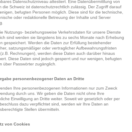
hbares Datenschutzniveau attestiert. Eine Datenübermittlung von
n die Schweiz ist datenschutzrechtlich zulässig. Der Zugriff darauf
wenigen, befugten Personen möglich. Diese sind für die technische,
ische oder redaktionelle Betreuung der Inhalte und Server
g.
ie Nutzungs- beziehungsweise Verkehrsdaten für unsere Dienste
lich sind werden sie längstens bis zu sechs Monate nach Erhebung
n gespeichert. Werden die Daten zur Erfüllung bestehender
cher, satzungsmäßiger oder vertraglicher Aufbewahrungsfristen
 (z.B. Rechnungen), werden diese Daten auch darüber hinaus
ert. Diese Daten sind jedoch gesperrt und nur wenigen, befugten
 über Passwörter zugänglich.
ergabe personenbezogener Daten an Dritte
wenden Ihre personenbezogenen Informationen nur zum Zweck
endung durch uns. Wir geben die Daten nicht ohne Ihre
liche Einwilligung an Dritte weiter. Soweit wir gesetzlich oder per
beschluss dazu verpflichtet sind, werden wir Ihre Daten an
sberechtigte Stellen übermitteln.
atz von Cookies