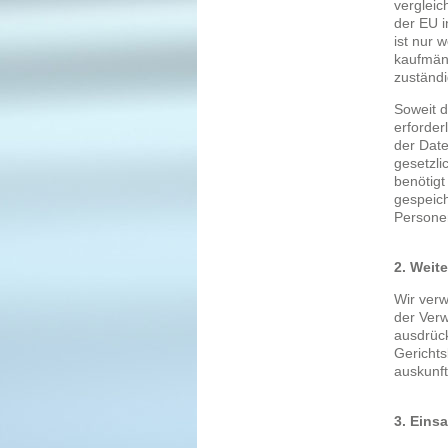
vergleic
der EU i
ist nur 
kaufmänn
zuständi
Soweit d
erforder
der Date
gesetzli
benötigt
gespeich
Personen
2. Weit
Wir ver
der Verw
ausdrück
Gerichts
auskunft
3. Eins