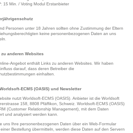
: 15 Min. / Voting Modul Erstanbieter
erjährigenschutz
nd Personen unter 18 Jahren sollten ohne Zustimmung der Eltern
ziehungsberechtigten keine personenbezogenen Daten an uns
eln.
s zu anderen Websites
line-Angebot enthält Links zu anderen Websites. Wir haben
influss darauf, dass deren Betreiber die
hutzbestimmungen einhalten.
Worldsoft-ECMS (OASIS) und Newsletter
bsite nutzt Worldsoft-ECMS (OASIS). Anbieter ist die Worldsoft
erstrasse 158, 8808 Pfäffikon, Schweiz. Worldsoft-ECMS (OASIS)
 CRM (Customer Relationship Management), mit dem Daten
ert und analysiert werden kann.
e uns Ihre personenbezogenen Daten über ein Web-Formular
 einer Bestellung übermitteln, werden diese Daten auf den Servern