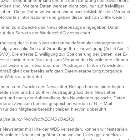
 bzw. Telefonnummer sind und mit dem Empfang des Newsletters
anden sind. Weitere Daten werden nicht bzw. nur auf freiwilliger
hoben. Diese Daten verwenden wir ausschließlich für den Versand
forderten Informationen und geben diese nicht an Dritte weiter.
 Ihnen zum Zwecke des Newsletterbezugs eingegeben Daten
uf den Servern der Worldsoft AG gespeichert.
rbeitung der in das Newsletteranmeldeformular eingegebenen
folgt ausschließlich auf Grundlage Ihrer Einwilligung (Art. 6 Abs. 1
SGVO). Die erteilte Einwilligung zur Speicherung der Daten, der E-
resse sowie deren Nutzung zum Versand des Newsletters können
rzeit widerrufen, etwa über den "Austragen"-Link im Newsletter.
tmäßigkeit der bereits erfolgten Datenverarbeitungsvorgänge
om Widerruf unberührt.
Ihnen zum Zwecke des Newsletter-Bezugs bei uns hinterlegten
rden von uns bis zu Ihrer Austragung aus dem Newsletter
ert und nach der Abbestellung des Newsletters gelöscht. Daten,
nderen Zwecken bei uns gespeichert wurden (z.B. E-Mail-
 für den Mitgliederbereich) bleiben hiervon unberührt.
alyse durch Worldsoft-ECMS (OASIS)
 Newsletter mit Hilfe der WBS versenden, können wir feststellen,
Newsletter-Nachricht geöffnet und welche Links ggf. angeklickt