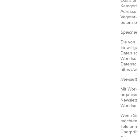
Oasis er
Kategori
Adressei
Vegetari
potenzie
Speiche
Die von 
Einwilli
Daten so
Worldso
Datensc
https://
Newslet
Mit Worl
organisi
Newslet
Worldsof
Wenn Si
möchten,
Telefonn
Überprüf